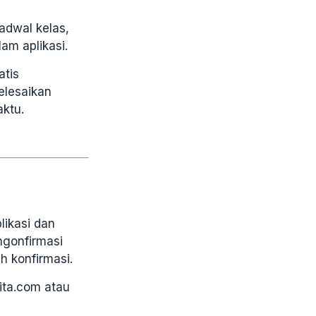
adwal kelas,
am aplikasi.
atis
elesaikan
ktu.
likasi dan
ngonfirmasi
h konfirmasi.
ita.com atau