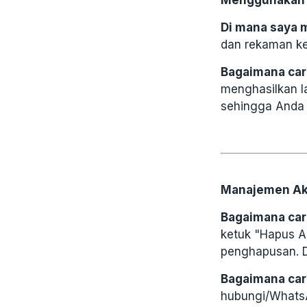
Menggunakan 
Di mana saya 
dan rekaman kel
Bagaimana ca
menghasilkan l
sehingga Anda
Manajemen A
Bagaimana ca
ketuk "Hapus A
penghapusan. D
Bagaimana ca
hubungi/WhatsA