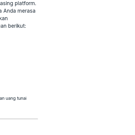
sing platform.
ka Anda merasa
kan
an berikut:
an uang tunai