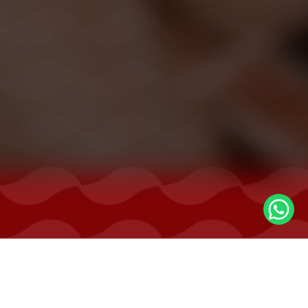
ENGLISH IS EASY
·
by Edukasi Carakita | Kursus Bahasa Inggris Online
Dari Bali, untuk Indonesia. Sejak 2010.