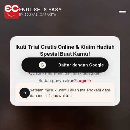
ENGLISH IS EASY
BY EDUKASI CARAKITA
Ikuti Trial Gratis Online & Klaim Hadiah
Spesial Buat Kamu!
Daftar dengan Google
Data kamu aman dan tidak dibagikan.
Sudah punya akun?
Login
→
Setelah masuk, kamu akan melengkapi data
dan memilih jadwal trial.