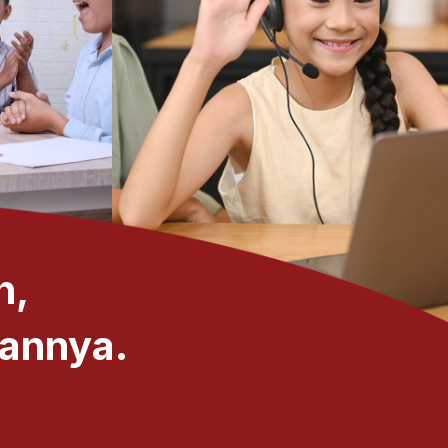
h,
kannya.