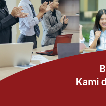
B
Kami d