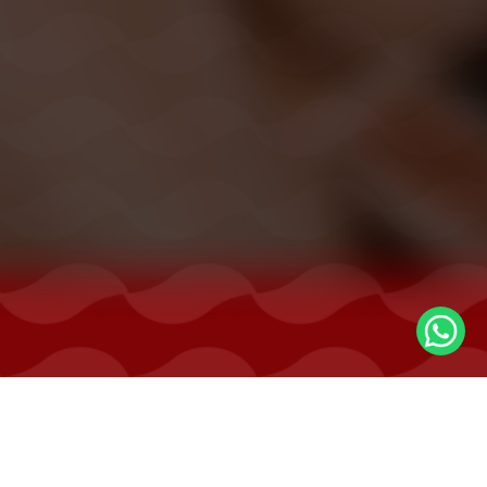
ENGLISH IS EASY
·
by Edukasi Carakita | Kursus Bahasa Inggris Online
Dari Bali, untuk Indonesia. Sejak 2010.